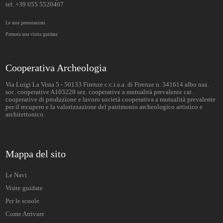
tel. +39 055 5520407
Le mie prenotazioni
Prenota una visita guidata
Cooperativa Archeologia
Via Luigi La Vista 5 - 50133 Firenze c.c.i.a.a. di Firenze n. 341614 albo naz.
soc. cooperative A103228 sez. cooperative a mutualità prevalente cat.
cooperative di produzione e lavoro società cooperativa a mutualità prevalente
per il recupero e la valorizzazione del patrimonio archeologico artistico e
architettonico.
Mappa del sito
Le Navi
Visite guidate
Per le scuole
Come Arrivare